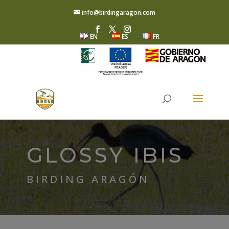
info@birdingaragon.com
EN
ES
FR
GLOSSY IBIS
BIRDING ARAGÓN