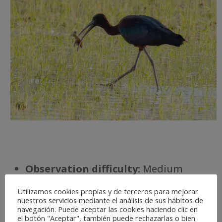
Observation difficulty:
Medium
Status:
Resident.
Utilizamos cookies propias y de terceros para mejorar
Optimal Season:
Dec-Jan
nuestros servicios mediante el análisis de sus hábitos de
Conservation Status:
Not
navegación. Puede aceptar las cookies haciendo clic en
el botón "Aceptar", también puede rechazarlas o bien
threatened