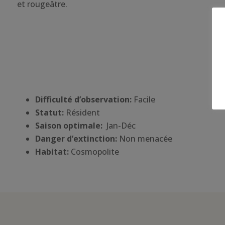
et rougeâtre.
Difficulté d’observation:
Facile
Statut:
Résident
Saison optimale:
Jan-Déc
Danger d’extinction:
Non menacée
Habitat
:
Cosmopolite