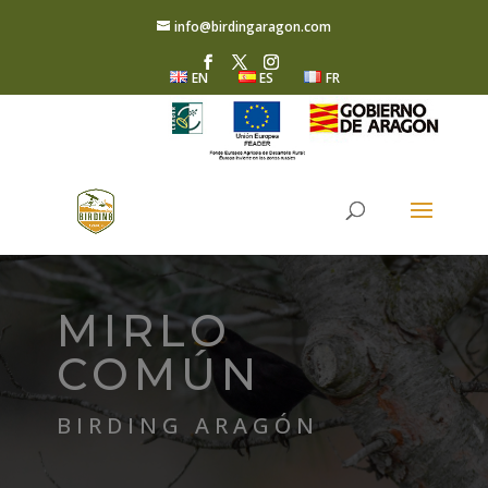
info@birdingaragon.com
EN
ES
FR
MIRLO
COMÚN
BIRDING ARAGÓN