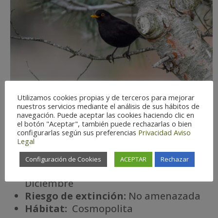
Utilizamos cookies propias y de terceros para mejorar
nuestros servicios mediante el análisis de sus hábitos de
navegación. Puede aceptar las cookies haciendo clic en
el botón "Aceptar", también puede rechazarlas o bien
configurarlas según sus preferencias
Privacidad
Aviso
Legal
Dificultad de observación:
Fácil
Estatus:
Residente.
Configuración de Cookies
ACEPTAR
Rechazar
Temporada óptima:
Enero –
Diciembre
Riesgo de extinción:
No amenazada
Há
bitat:
Cosmopolita