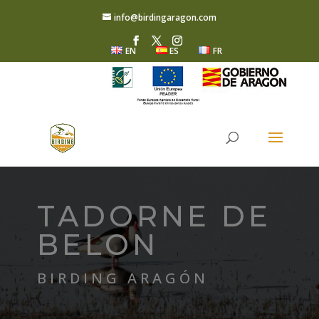
info@birdingaragon.com
EN
ES
FR
TADORNE DE
BELON
BIRDING ARAGÓN