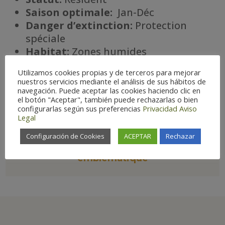
Saison optimale:
Jan-Déc
Danger d’extinction:
Protection
spéciale
Habitat
:
Zones humides
Utilizamos cookies propias y de terceros para mejorar
nuestros servicios mediante el análisis de sus hábitos de
navegación. Puede aceptar las cookies haciendo clic en

el botón "Aceptar", también puede rechazarlas o bien
configurarlas según sus preferencias
Privacidad
Aviso
Legal
Configuración de Cookies
ACEPTAR
Rechazar
Espèce
emblématique