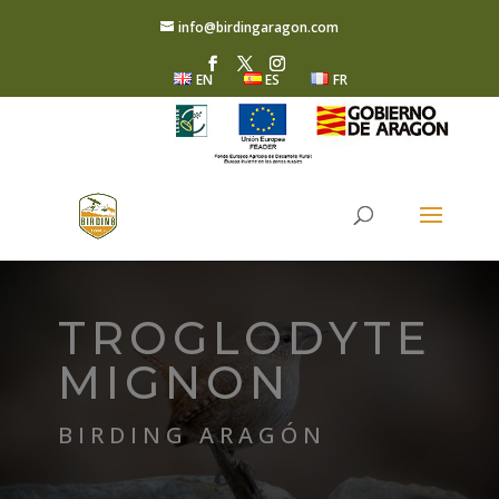
info@birdingaragon.com
EN
ES
FR
TROGLODYTE
MIGNON
BIRDING ARAGÓN