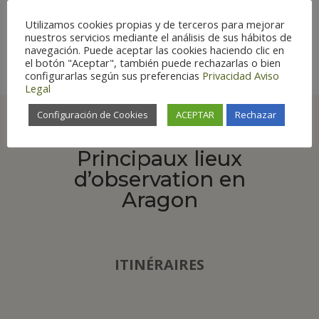
spéciale
Habitat
:
Forestier
Utilizamos cookies propias y de terceros para mejorar
nuestros servicios mediante el análisis de sus hábitos de
navegación. Puede aceptar las cookies haciendo clic en
el botón "Aceptar", también puede rechazarlas o bien
configurarlas según sus preferencias
Privacidad
Aviso
Legal
Configuración de Cookies
ACEPTAR
Rechazar
Principaux lieux
d’observation en
Aragon
ITINÉRAIRES