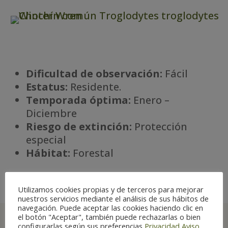
Dificultad de observación:
Fácil
Estatus:
Residente.
Temporada óptima:
Enero –
Diciembre
Riesgo de extinción:
Protección
especial
Há
bitat:
Forestal
Utilizamos cookies propias y de terceros para mejorar
nuestros servicios mediante el análisis de sus hábitos de
navegación. Puede aceptar las cookies haciendo clic en
el botón "Aceptar", también puede rechazarlas o bien
configurarlas según sus preferencias
Privacidad
Aviso