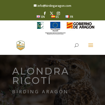
info@birdingaragon.com
EN
ES
FR
ALONDRA
RICOTÍ
BIRDING ARAGÓN