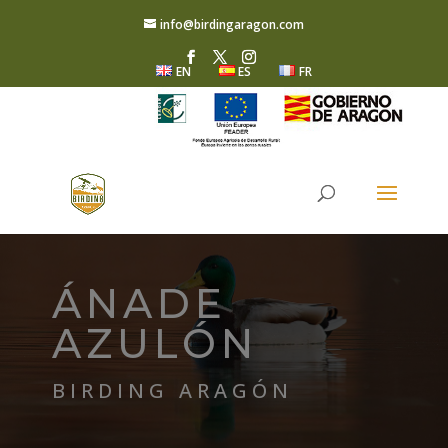
info@birdingaragon.com
EN
ES
FR
ÁNADE
AZULÓN
BIRDING ARAGÓN