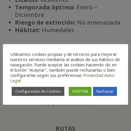
Temporada óptima:
Enero –
Diciembre
Riesgo de extinción:
No amenazada
Há
bitat:
Humedales
Utilizamos cookies propias y de terceros para mejorar
nuestros servicios mediante el análisis de sus hábitos de
navegación. Puede aceptar las cookies haciendo clic en
el botón "Aceptar", también puede rechazarlas o bien
configurarlas según sus preferencias
Privacidad
Aviso
Legal
Principales lugares
de Aragón para su
Configuración de Cookies
ACEPTAR
Rechazar
observación
RUTAS