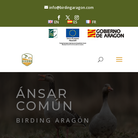
info@birdingaragon.com
EN
ES
FR
ÁNSAR
COMÚN
BIRDING ARAGÓN