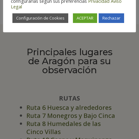
configurarlas según sus preferencias
Privacidad
Aviso
Legal
Configuración de Cookies
ACEPTAR
Rechazar
Principales lugares
de Aragón para su
observación
RUTAS
Ruta 6 Huesca y alrededores
Ruta 7 Monegros y Bajo Cinca
Ruta 8 Humedales de las
Cinco Villas