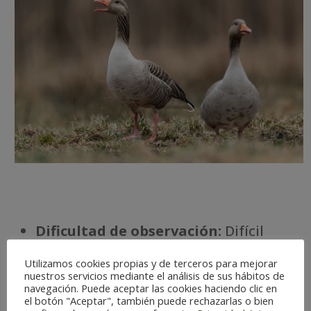
Dificultad de observación:
Difícil
Estatus:
Invernal.
Utilizamos cookies propias y de terceros para mejorar
Temporada óptima:
O-M
nuestros servicios mediante el análisis de sus hábitos de
Riesgo de extinción:
No amenazada
navegación. Puede aceptar las cookies haciendo clic en
Há
bitat:
Humedales
el botón "Aceptar", también puede rechazarlas o bien