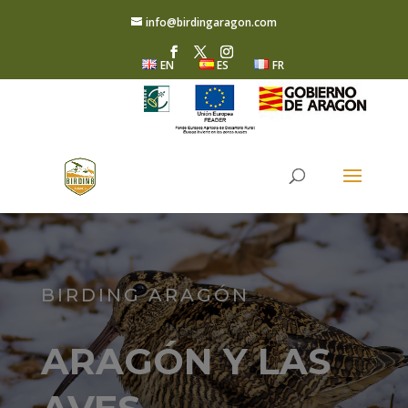
info@birdingaragon.com
EN
ES
FR
BIRDING ARAGÓN
ARAGÓN Y LAS