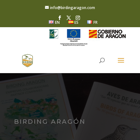
info@birdingaragon.com
EN
ES
FR
BIRDING ARAGÓN