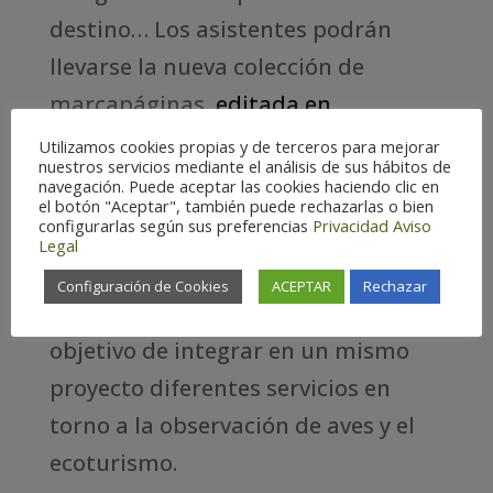
destino… Los asistentes podrán
llevarse la nueva colección de
marcapáginas,
editada en
colaboración con Seo Birdlife
y
que
Utilizamos cookies propias y de terceros para mejorar
nuestros servicios mediante el análisis de sus hábitos de
cuenta con ilustraciones de aves del
navegación. Puede aceptar las cookies haciendo clic en
el botón "Aceptar", también puede rechazarlas o bien
prestigioso artista Juan Varela
.
configurarlas según sus preferencias
Privacidad
Aviso
Legal
El Club de Producto turístico
Configuración de Cookies
ACEPTAR
Rechazar
“Birding
Aragón
” nació con el
objetivo de integrar en un mismo
proyecto diferentes servicios en
torno a la observación de aves y el
ecoturismo.