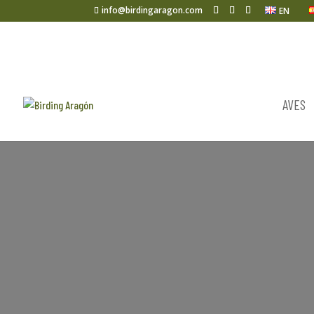
info@birdingaragon.com
EN
AVES