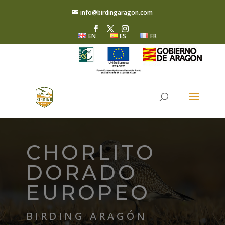
info@birdingaragon.com
EN
ES
FR
CHORLITO
DORADO
EUROPEO
BIRDING ARAGÓN