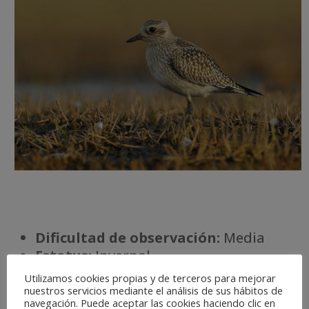
Dificultad de observación:
Media
Estatus:
Invernal
Temporada óptima:
O-MZ
Utilizamos cookies propias y de terceros para mejorar
Riesgo de extinción:
Protección
nuestros servicios mediante el análisis de sus hábitos de
navegación. Puede aceptar las cookies haciendo clic en