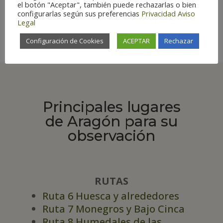
especial
el botón "Aceptar", también puede rechazarlas o bien
Há
bitat:
Humedales
configurarlas según sus preferencias
Privacidad
Aviso
Legal
Configuración de Cookies
ACEPTAR
Rechazar
Principales lugares
de Aragón para su
observación
RUTAS
Ruta 6 Huesca y alrededores
Ruta 7 Monegros y Bajo Cinca
Ruta 8 Humedales de las