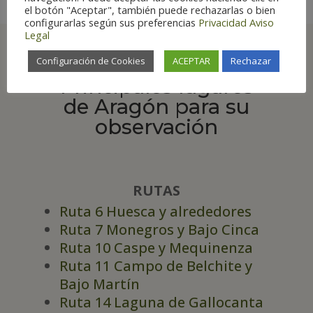
el botón "Aceptar", también puede rechazarlas o bien
configurarlas según sus preferencias
Privacidad
Aviso
Legal
Configuración de Cookies
ACEPTAR
Rechazar
Principales lugares
de Aragón para su
observación
RUTAS
Ruta 6 Huesca y alrededores
Ruta 7 Monegros y Bajo Cinca
Ruta 10 Caspe y Mequinenza
Ruta 11 Campo de Belchite y
Bajo Martín
Ruta 14 Laguna de Gallocanta