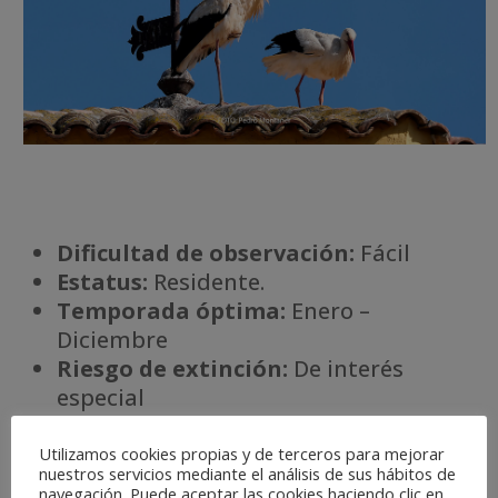
Dificultad de observación:
Fácil
Estatus:
Residente.
Temporada óptima:
Enero –
Diciembre
Riesgo de extinción:
De interés
especial
Há
bitat:
Humedales
Utilizamos cookies propias y de terceros para mejorar
nuestros servicios mediante el análisis de sus hábitos de
navegación. Puede aceptar las cookies haciendo clic en