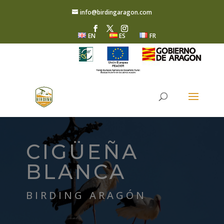
info@birdingaragon.com
EN
ES
FR
CIGÜEÑA
BLANCA
BIRDING ARAGÓN