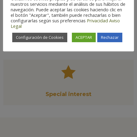
nuestros servicios mediante el análisis de sus hábitos de
Optimal Season:
Dec-Jan
navegación. Puede aceptar las cookies haciendo clic en
Conservation Status:
Protected
el botón "Aceptar", también puede rechazarlas o bien
configurarlas según sus preferencias
Privacidad
Aviso
species
Legal
Há
bitat:
Riverbanks
Configuración de Cookies
ACEPTAR
Rechazar

Special interest