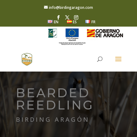
info@birdingaragon.com
EN
ES
FR
BEARDED
REEDLING
BIRDING ARAGÓN