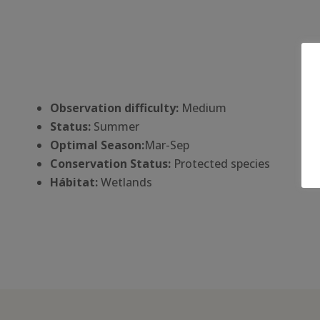
Observation difficulty:
Medium
Status:
Summer
Optimal Season:
Mar-Sep
Conservation Status:
Protected species
Há
bitat:
Wetlands