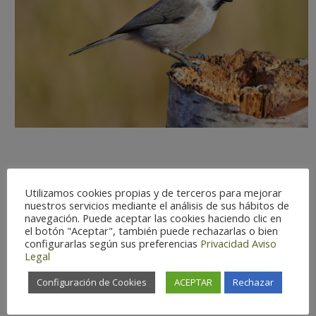
Utilizamos cookies propias y de terceros para mejorar
Observation difficulty:
Easy
nuestros servicios mediante el análisis de sus hábitos de
Status:
Resident
navegación. Puede aceptar las cookies haciendo clic en
el botón "Aceptar", también puede rechazarlas o bien
Optimal Season:
Dec-Jan
configurarlas según sus preferencias
Privacidad
Aviso
Conservation Status:
Protected
Legal
species
Configuración de Cookies
ACEPTAR
Rechazar
Há
bitat:
Forest