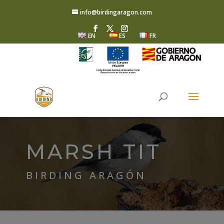
info@birdingaragon.com
EN
ES
FR
MARSH TIT
BIRDING ARAGÓN