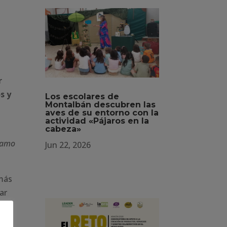
r
s y
Los escolares de
Montalbán descubren las
aves de su entorno con la
actividad «Pájaros en la
cabeza»
aramo
Jun 22, 2026
 más
ar
ria