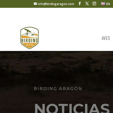
info@birdingaragon.com
EN
AVES
BIRDING ARAGÓN
NOTICIAS