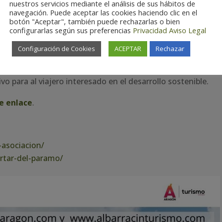
nuestros servicios mediante el análisis de sus hábitos de
cal los valores intrínsecos del páramo e involucrarla en la
navegación. Puede aceptar las cookies haciendo clic en el
a alondra ricotí.
botón "Aceptar", también puede rechazarlas o bien
configurarlas según sus preferencias
Privacidad
Aviso Legal
rán ejemplos ya desarrollados en territorios con valores
Configuración de Cookies
ACEPTAR
Rechazar
do para atraer al turista internacional y se expondrá cómo
sión de sus valores, tanto a clientes como a empleados, pu
o para al viajero interesado en el desarrollo sostenible.
te enlace
.
-asociacion/
ertar-del-paramo/