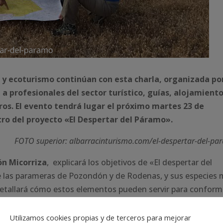
 y ecoturismo continúan con esta charla, organizada po
a a profesionales del sector turístico, guías, alojamiento
tros. El evento tendrá lugar el próximo martes 23 de
tro del proyecto «El Despertar del Páramo».
FOTO superior: albarracinturismo.com/el-despertar-del-p
ón Micorriza
, explicará los objetivos de «El despertar del
de las parameras de Pozondón y de Rodenas, y sus especies
y detallará cómo estos elementos pueden servir para conform
o piloto de conservación de aves,
ganador de la convocato
aúna conservación de aves y turismo ornitológico y cuyo
Utilizamos cookies propias y de terceros para mejorar