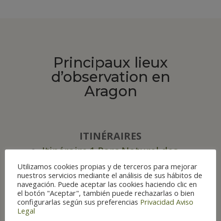
Principaux lieux
d’observation en
Aragon
ITINÉRAIRES
Itinéraire 1 Parc Naturel des
Vallées Occidentales
Utilizamos cookies propias y de terceros para mejorar
Itinéraire 6 Huesca et
nuestros servicios mediante el análisis de sus hábitos de
navegación. Puede aceptar las cookies haciendo clic en
alentours
el botón "Aceptar", también puede rechazarlas o bien
Itinéraire 7 Comarques de
configurarlas según sus preferencias
Privacidad
Aviso
Legal
Monegros et Bajo Cinca