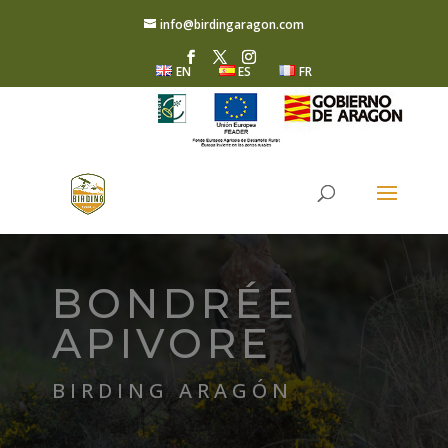
info@birdingaragon.com
EN
ES
FR
BONDRÉE
APIVORE
BIRDING ARAGÓN