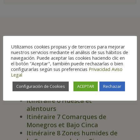
Principaux lieux
Utilizamos cookies propias y de terceros para mejorar
d’observation en
nuestros servicios mediante el análisis de sus hábitos de
navegación. Puede aceptar las cookies haciendo clic en
Aragon
el botón "Aceptar", también puede rechazarlas o bien
configurarlas según sus preferencias
Privacidad
Aviso
Legal
Configuración de Cookies
ACEPTAR
Rechazar
ITINÉRAIRES
Itinéraire 6 Huesca et
alentours
Itinéraire 7 Comarques de
Monegros et Bajo Cinca
Itinéraire 8 Zones humides de