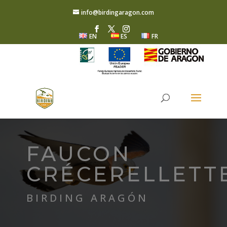
info@birdingaragon.com
EN
ES
FR
FAUCON
CRÉCERELLETT
BIRDING ARAGÓN