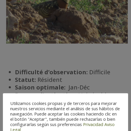
Difficulté d’observation:
Difficile
Statut:
Résident
Saison optimale:
Jan-Déc
Danger d’extinction:
Vulnérable
Habitat
:
Steppe
Utilizamos cookies propias y de terceros para mejorar
nuestros servicios mediante el análisis de sus hábitos de
navegación. Puede aceptar las cookies haciendo clic en
el botón "Aceptar", también puede rechazarlas o bien
configurarlas según sus preferencias
Privacidad
Aviso

Legal