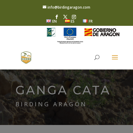
info@birdingaragon.com
EN
ES
FR
GANGA CATA
BIRDING ARAGÓN