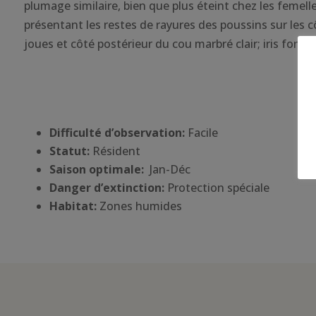
plumage similaire, bien que plus éteint chez les femelle
présentant les restes de rayures des poussins sur les cô
joues et côté postérieur du cou marbré clair; iris foncé.
Difficulté d’observation:
Facile
Statut:
Résident
Saison optimale:
Jan-Déc
Danger d’extinction:
Protection spéciale
Habitat
:
Zones humides