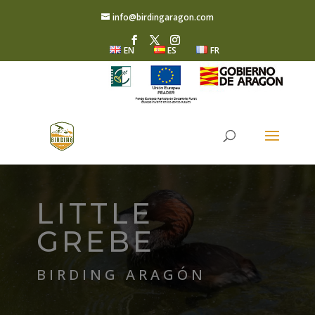
info@birdingaragon.com
EN
ES
FR
LITTLE
GREBE
BIRDING ARAGÓN