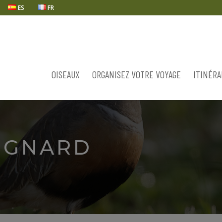
ES
FR
OISEAUX
ORGANISEZ VOTRE VOYAGE
ITINÉRA
IGNARD