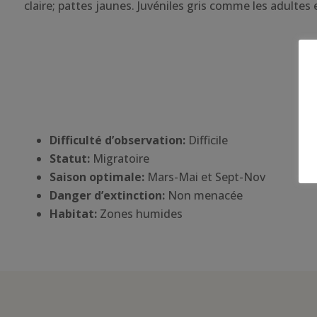
claire; pattes jaunes. Juvéniles gris comme les adultes
Difficulté d’observation:
Difficile
Statut:
Migratoire
Saison optimale:
Mars-Mai et Sept-Nov
Danger d’extinction:
Non menacée
Habitat
:
Zones humides