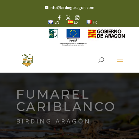
info@birdingaragon.com
EN
ES
FR
FUMAREL
CARIBLANCO
BIRDING ARAGÓN