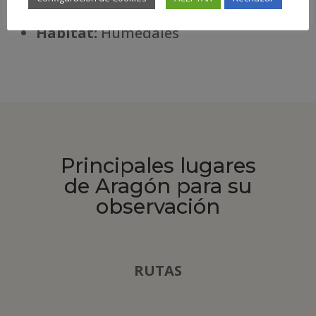
especial
Há
bitat:
Humedales
Principales lugares
de Aragón para su
observación
RUTAS