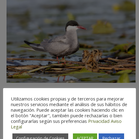
Utilizamos cookies propias y de terceros para mejorar
nuestros servicios mediante el análisis de sus hábitos de
navegación. Puede aceptar las cookies haciendo clic en
Dificultad de observación:
Media
el botón "Aceptar", también puede rechazarlas o bien
Estatus:
Migratoria
configurarlas según sus preferencias
Privacidad
Aviso
Legal
Temporada óptima:
My-Jl y S-N
Riesgo de extinción:
Protección
Configuración de Cookies
ACEPTAR
Rechazar