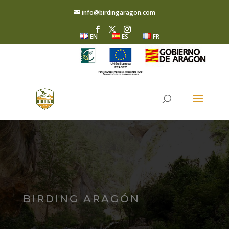
info@birdingaragon.com
EN
ES
FR
BIRDING ARAGÓN