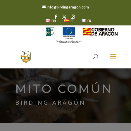
info@birdingaragon.com
EN
ES
FR
MITO COMÚN
BIRDING ARAGÓN