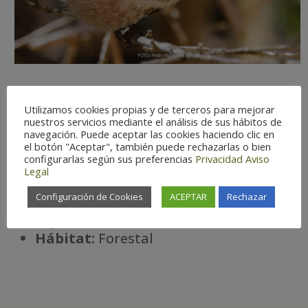
Utilizamos cookies propias y de terceros para mejorar
nuestros servicios mediante el análisis de sus hábitos de
Dificultad de observación:
Fácil
navegación. Puede aceptar las cookies haciendo clic en
el botón "Aceptar", también puede rechazarlas o bien
Estatus:
Residente.
configurarlas según sus preferencias
Privacidad
Aviso
Temporada óptima:
Enero –
Legal
Diciembre
Configuración de Cookies
ACEPTAR
Rechazar
Riesgo de extinción:
Protección
especial
Há
bitat:
Forestal