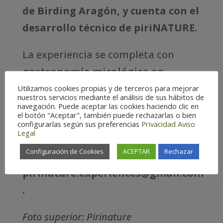
de Birding Aragón, y cuenta con el
desarrollo técnico de piriNATURE.
La experiencia se completa con
gastronomía micológica en
restaurantes locales
durante el fin
Utilizamos cookies propias y de terceros para mejorar
nuestros servicios mediante el análisis de sus hábitos de
de semana, con menús de
navegación. Puede aceptar las cookies haciendo clic en
el botón "Aceptar", también puede rechazarlas o bien
temporada.
Todas las actividades
configurarlas según sus preferencias
Privacidad
Aviso
Legal
son gratuitas, con inscripción
Configuración de Cookies
ACEPTAR
Rechazar
obligatoria en
pirinature.experiences@gmail.com
.
Foto superior: Pirinature