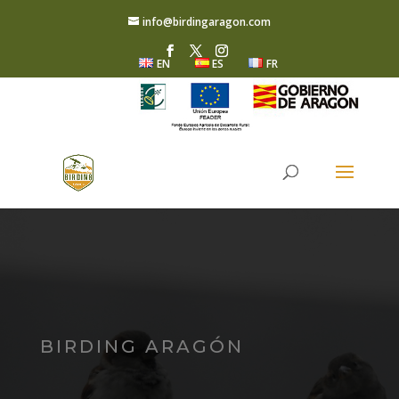
info@birdingaragon.com
EN
ES
FR
BIRDING ARAGÓN