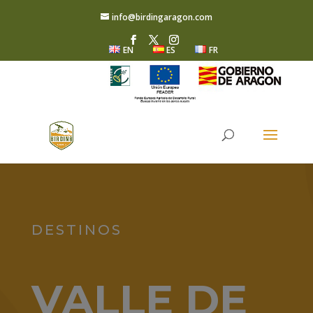
info@birdingaragon.com
EN
ES
FR
DESTINOS
VALLE DE