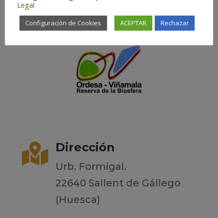
Legal
Configuración de Cookies
ACEPTAR
Rechazar
Dirección

Urb. Formigal.
22640 Sallent de Gállego
(Huesca)