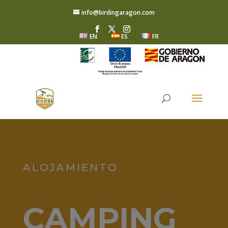
info@birdingaragon.com
EN
ES
FR
ALOJAMIENTO
CAMPING