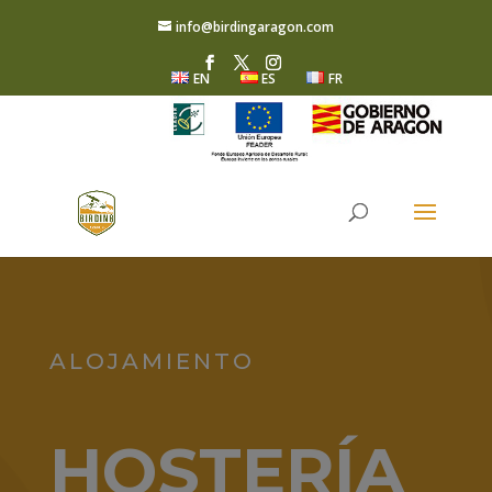
info@birdingaragon.com
EN
ES
FR
ALOJAMIENTO
HOSTERÍA