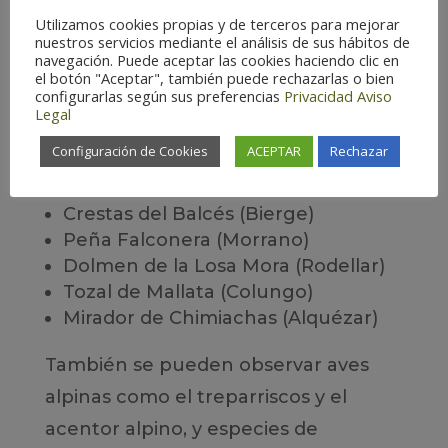
aves necrófagas, como el de Bierge (a
Utilizamos cookies propias y de terceros para mejorar
solo 500 metros), Santa Cilia de
nuestros servicios mediante el análisis de sus hábitos de
navegación. Puede aceptar las cookies haciendo clic en
Panzano y Alquézar, donde se
el botón "Aceptar", también puede rechazarlas o bien
configurarlas según sus preferencias
Privacidad
Aviso
organizan actividades interpretativas.
Legal
Además, la zona ofrece rutas
Configuración de Cookies
ACEPTAR
Rechazar
ornitológicas señalizadas como:
Crestas del Balcés (Bierge)
Peña Falconera (Morrano)
Dolmen de la Losa Mora (Rodellar)
Tozal de Mallata (Colungo)
Mirador de Chimiachas (Alquézar)
También se pueden observar aves
alpinas como el treparriscos y el
acentor alpino, y especies de