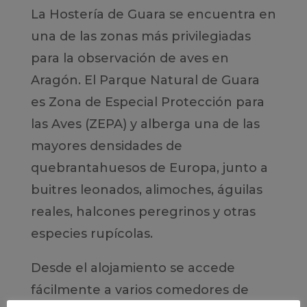
La Hostería de Guara se encuentra en
una de las zonas más privilegiadas
para la observación de aves en
Aragón. El Parque Natural de Guara
es Zona de Especial Protección para
las Aves (ZEPA) y alberga una de las
mayores densidades de
quebrantahuesos de Europa, junto a
buitres leonados, alimoches, águilas
reales, halcones peregrinos y otras
especies rupícolas.
Desde el alojamiento se accede
fácilmente a varios comedores de