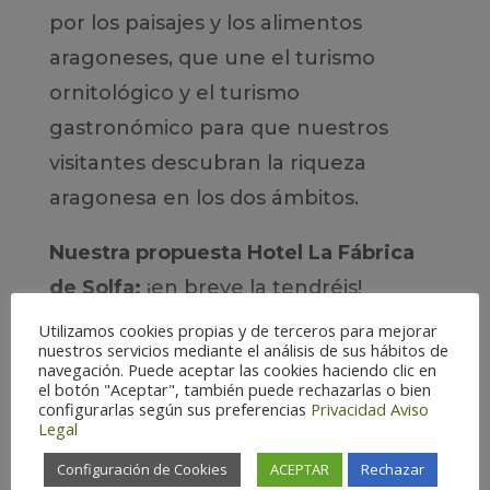
por los paisajes y los alimentos
aragoneses, que une el turismo
ornitológico y el turismo
gastronómico para que nuestros
visitantes descubran la riqueza
aragonesa en los dos ámbitos.
Nuestra propuesta Hotel La Fábrica
de Solfa:
¡en breve la tendréis!
Utilizamos cookies propias y de terceros para mejorar
Dirección

nuestros servicios mediante el análisis de sus hábitos de
navegación. Puede aceptar las cookies haciendo clic en
el botón "Aceptar", también puede rechazarlas o bien
Calle Arrabal del Puente, 16
configurarlas según sus preferencias
Privacidad
Aviso
Legal
44588 Beceite, Teruel
Configuración de Cookies
ACEPTAR
Rechazar