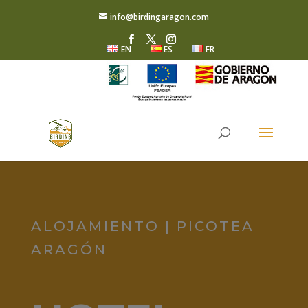
info@birdingaragon.com
EN
ES
FR
ALOJAMIENTO | PICOTEA
ARAGÓN