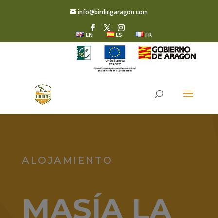
info@birdingaragon.com
EN
ES
FR
ALOJAMIENTO
MASÍA LA