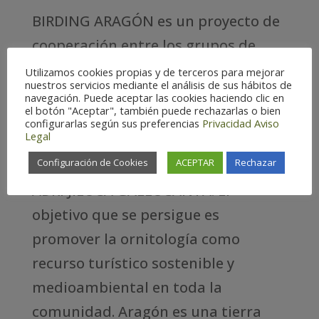
BIRDING ARAGÓN es un proyecto de
cooperación entre los grupos de
acción local aragoneses, la
Utilizamos cookies propias y de terceros para mejorar
nuestros servicios mediante el análisis de sus hábitos de
Asociación de empresarios de
navegación. Puede aceptar las cookies haciendo clic en
el botón "Aceptar", también puede rechazarlas o bien
Ecoturismo y Turismo ornitológico
configurarlas según sus preferencias
Privacidad
Aviso
Legal
de Aragón (APATOE) y Turismo de
Configuración de Cookies
ACEPTAR
Rechazar
Aragón, coordinado por el grupo
ADRI JILOCA GALLOCANTA. El
objetivo que se persigue es
promover la ornitología como
recurso turístico sostenible y
medioambiental en toda la
comunidad. Aragón es una tierra