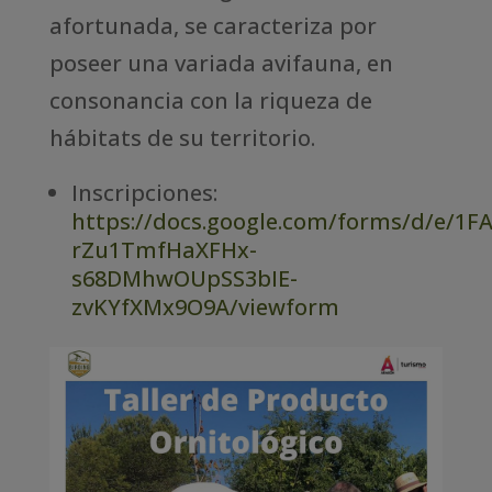
afortunada, se caracteriza por
poseer una variada avifauna, en
consonancia con la riqueza de
hábitats de su territorio.
Inscripciones:
https://docs.google.com/forms/d/e/1F
rZu1TmfHaXFHx-
s68DMhwOUpSS3bIE-
zvKYfXMx9O9A/viewform