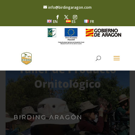
info@birdingaragon.com
EN
ES
FR
BIRDING ARAGÓN