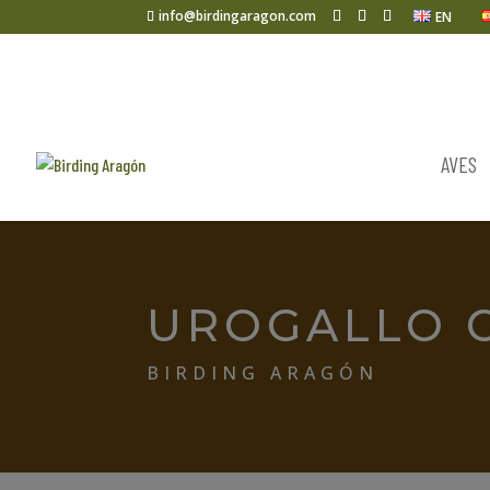
info@birdingaragon.com
EN
AVES
UROGALLO 
BIRDING ARAGÓN