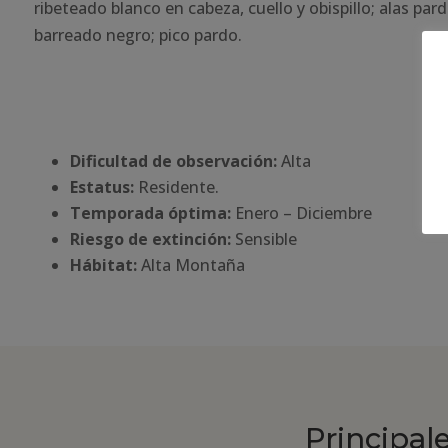
ribeteado blanco en cabeza, cuello y obispillo; alas pard
barreado negro; pico pardo.
Dificultad de observación:
Alta
Estatus:
Residente.
Temporada óptima:
Enero – Diciembre
Riesgo de extinción:
Sensible
Há
bitat:
Alta Montaña
Principal