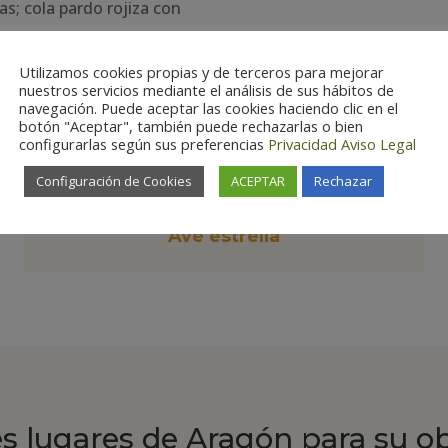
as; cola pardo rojiza con
Utilizamos cookies propias y de terceros para mejorar
nuestros servicios mediante el análisis de sus hábitos de
navegación. Puede aceptar las cookies haciendo clic en el
botón "Aceptar", también puede rechazarlas o bien
configurarlas según sus preferencias
Privacidad
Aviso Legal

Configuración de Cookies
ACEPTAR
Rechazar
Ave estrella
es lugares de Aragón para su o