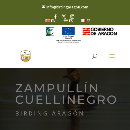
info@birdingaragon.com
EN
ES
FR
ZAMPULLÍN
CUELLINEGRO
BIRDING ARAGÓN