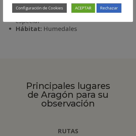
Diciembre
Configuración de Cookies
ACEPTAR
Rechazar
Riesgo de extinción:
Protección
especial
Há
bitat:
Humedales
Principales lugares
de Aragón para su
observación
RUTAS