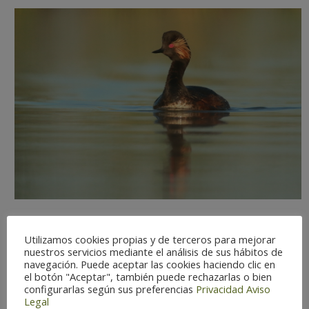
Utilizamos cookies propias y de terceros para mejorar
nuestros servicios mediante el análisis de sus hábitos de
navegación. Puede aceptar las cookies haciendo clic en
Dificultad de observación:
Media
el botón "Aceptar", también puede rechazarlas o bien
Estatus:
Residente.
configurarlas según sus preferencias
Privacidad
Aviso
Temporada óptima:
Enero –
Legal