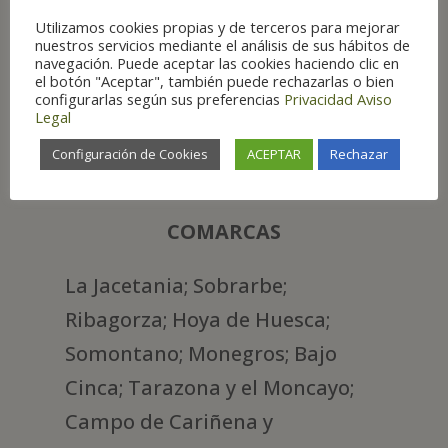
Utilizamos cookies propias y de terceros para mejorar
nuestros servicios mediante el análisis de sus hábitos de
navegación. Puede aceptar las cookies haciendo clic en
el botón "Aceptar", también puede rechazarlas o bien
PROVINCIA
configurarlas según sus preferencias
Privacidad
Aviso
Legal
Huesca. Zaragoza. Teruel
Configuración de Cookies
ACEPTAR
Rechazar
COMARCAS
La Jacetania; Sobrarbe;
Ribagorza; Hoya de Huesca;
Somontano; Monegros; Bajo
Cinca; Tarazona y el Moncayo;
Campo de Cariñena y