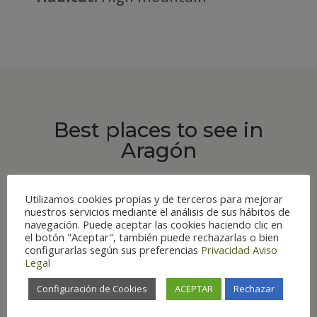
Best places to see in
Aragón
Utilizamos cookies propias y de terceros para mejorar
nuestros servicios mediante el análisis de sus hábitos de
navegación. Puede aceptar las cookies haciendo clic en
el botón "Aceptar", también puede rechazarlas o bien
ROUTES
configurarlas según sus preferencias
Privacidad
Aviso
Route 1 The Western Valleys
Legal
Natural Park
Configuración de Cookies
ACEPTAR
Rechazar
Route 2 Ordesa and Monte