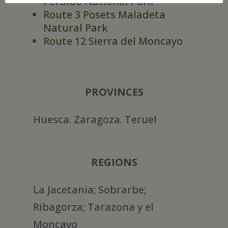
Perdido National Park
Route 3 Posets Maladeta
Natural Park
Route 12 Sierra del Moncayo
PROVINCES
Huesca. Zaragoza. Teruel
REGIONS
La Jacetania; Sobrarbe;
Ribagorza; Tarazona y el
Moncayo