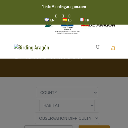
info@birdingaragon.com
EN
ES
FR
WATER PIPIT
BIRDING ARAGÓN