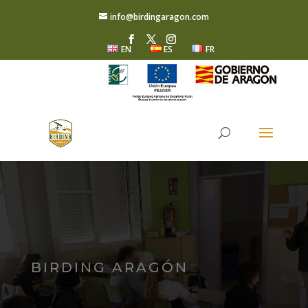
info@birdingaragon.com
EN
ES
FR
BIRDING ARAGÓN