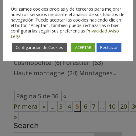
4/Sep/2023
Utilizamos cookies propias y de terceros para mejorar
nuestros servicios mediante el análisis de sus hábitos de
navegación. Puede aceptar las cookies haciendo clic en
Mésange noire BIRDING ARAGÓN
el botón "Aceptar", también puede rechazarlas o bien
configurarlas según sus preferencias
Privacidad
Aviso
PROVINCE Huesca – Espagne (173)
Legal
Teruel – Espagne (168) Zaragoza –
Configuración de Cookies
ACEPTAR
Rechazar
Espagne (177) Habitat
Cosmopolite (6) Forestier (63)
Haute montagne (24) Montagnes...
Página 5 de 36
«
Primera
«
...
3
4
5
6
7
...
10
20
3
»
Search