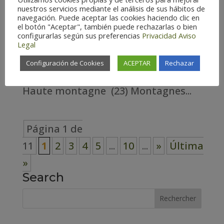
Fauvette orphée BIRDING ARAGÓN
nuestros servicios mediante el análisis de sus hábitos de
navegación. Puede aceptar las cookies haciendo clic en
PROVINCE Huesca – Espagne (160)
el botón "Aceptar", también puede rechazarlas o bien
configurarlas según sus preferencias
Privacidad
Aviso
Teruel – Espagne (156) Zaragoza –
Legal
Espagne (165) Habitat
Configuración de Cookies
ACEPTAR
Rechazar
Cosmopolite (6) Forestier (50)
Haute montagne (23) Montagnes...
Página 1 de
11
1
2
3
4
5
...
10
...
»
Última
»
Search