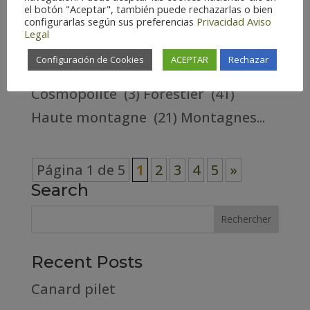
el botón "Aceptar", también puede rechazarlas o bien
PROVINCE Huesca – Espagne (135)
configurarlas según sus preferencias
Privacidad
Aviso
Legal
Teruel – Espagne (132) Zaragoza –
Configuración de Cookies
ACEPTAR
Rechazar
Espagne (139) Habitat
Cosmopolite (3) Forestier (41)
Haute montagne (21) Montagnes...
Página 1 de 5
1
2
3
4
5
»
Search
Recent Posts
Canard pilet