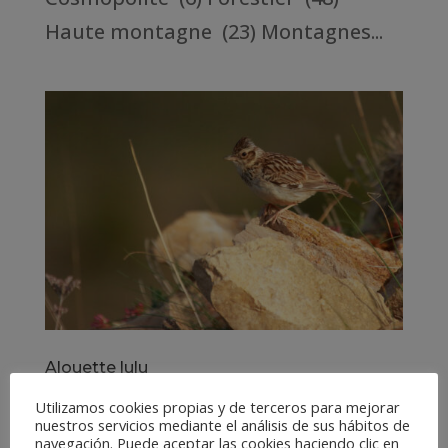
Haute montagne (23) Montagnes...
Alouette lulu
19/Juin/2023
Utilizamos cookies propias y de terceros para mejorar
nuestros servicios mediante el análisis de sus hábitos de
navegación. Puede aceptar las cookies haciendo clic en
Alouette lulu BIRDING ARAGÓN