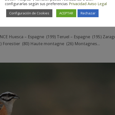
configurarlas según sus preferencias
Privacidad
Aviso Legal
Configuración de Cookies
ACEPTAR
Rechazar
E Huesca – Espagne (199) Teruel – Espagne (195) Zarag
) Forestier (80) Haute montagne (26) Montagnes...