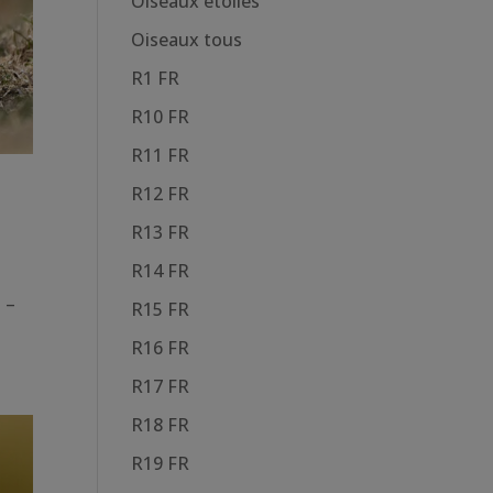
Oiseaux étoiles
Oiseaux tous
R1 FR
R10 FR
R11 FR
R12 FR
R13 FR
R14 FR
 –
R15 FR
R16 FR
R17 FR
R18 FR
R19 FR