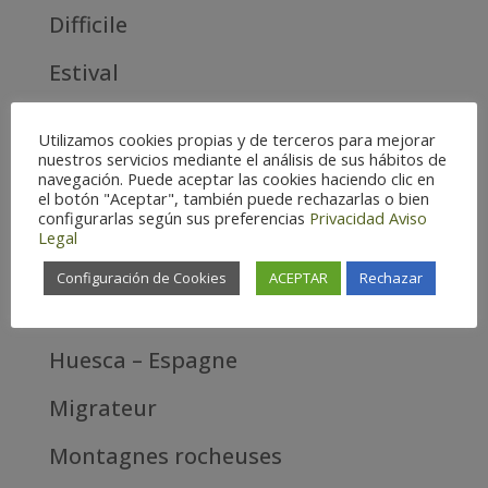
Difficile
Estival
Facile
Utilizamos cookies propias y de terceros para mejorar
nuestros servicios mediante el análisis de sus hábitos de
Forestier
navegación. Puede aceptar las cookies haciendo clic en
el botón "Aceptar", también puede rechazarlas o bien
Haute
configurarlas según sus preferencias
Privacidad
Aviso
Legal
Haute montagne
Configuración de Cookies
ACEPTAR
Rechazar
Hivernal
Huesca – Espagne
Migrateur
Montagnes rocheuses