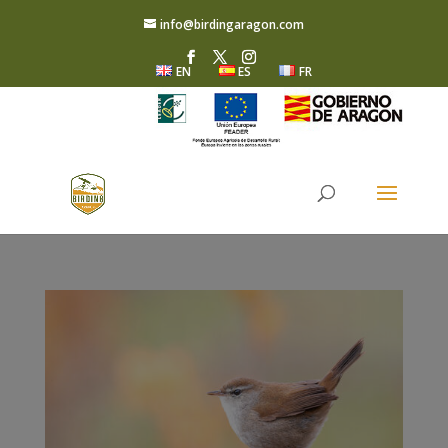
info@birdingaragon.com
EN
ES
FR