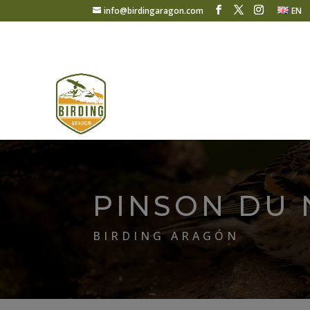
info@birdingaragon.com
EN
PINSON DU
BIRDING ARAGÓN