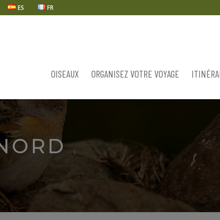
ES
FR
OISEAUX
ORGANISEZ VOTRE VOYAGE
ITINÉRA
 NORD