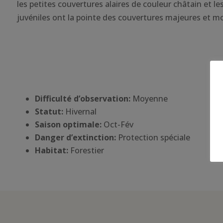
les petites couvertures alaires de couleur châtain et l
juvéniles ont la pointe des couvertures majeures et m
Difficulté d’observation:
Moyenne
Statut:
Hivernal
Saison optimale:
Oct-Fév
Danger d’extinction:
Protection spéciale
Habitat
:
Forestier