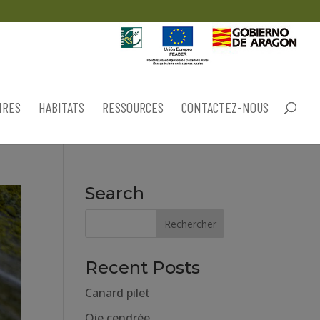
IRES
HABITATS
RESSOURCES
CONTACTEZ-NOUS
Search
Recent Posts
Canard pilet
Oie cendrée