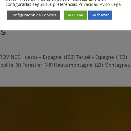
configurarlas según sus preferencias
Privacidad
Aviso Legal
Configuración de Cookies
ACEPTAR
Rechazar
is
ROVINCE Huesca – Espagne (156) Teruel – Espagne (153)
olite (6) Forestier (48) Haute montagne (23) Montagnes.