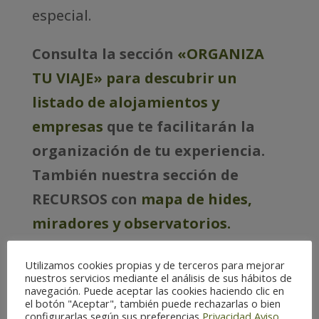
especial.
Consulta la sección
«ORGANIZA
TU VIAJE» para descubrir un
listado de alojamientos y
empresas
que te facilitarán la
organización de tu experiencia.
También nuestra sección de
RECURSOS con
mapa de hides,
miradores y observatorios.
Utilizamos cookies propias y de terceros para mejorar
nuestros servicios mediante el análisis de sus hábitos de
navegación. Puede aceptar las cookies haciendo clic en
el botón "Aceptar", también puede rechazarlas o bien
configurarlas según sus preferencias
Privacidad
Aviso