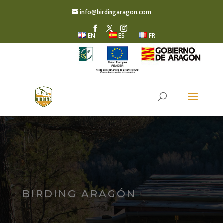
info@birdingaragon.com
EN
ES
FR
BIRDING ARAGÓN