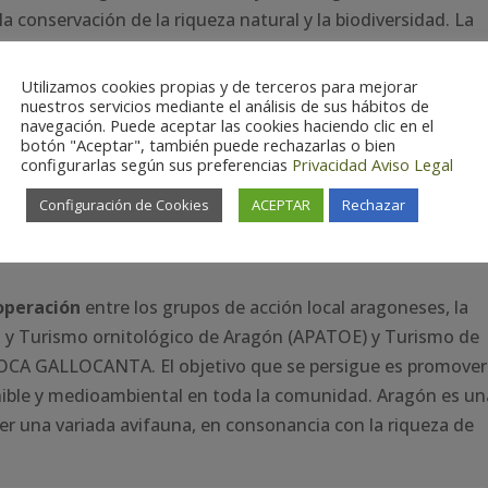
la conservación de la riqueza natural y la biodiversidad. La
servatorio de la Buitrera de Híjar, desde el que se pueden
tras especies de aves muy interesantes.
Utilizamos cookies propias y de terceros para mejorar
nuestros servicios mediante el análisis de sus hábitos de
 ARSE en Híjar a las 9:30h del jueves 2 de marzo,
navegación. Puede aceptar las cookies haciendo clic en el
botón "Aceptar", también puede rechazarlas o bien
configurarlas según sus preferencias
Privacidad
Aviso Legal
utas de promoción dirigidas a todos los públicos que
Configuración de Cookies
ACEPTAR
Rechazar
brero y marzo en este mismo territorio. Más informació
operación
entre los grupos de acción local aragoneses, la
 y Turismo ornitológico de Aragón (APATOE) y Turismo de
LOCA GALLOCANTA. El objetivo que se persigue es promover
enible y medioambiental en toda la comunidad. Aragón es un
eer una variada avifauna, en consonancia con la riqueza de