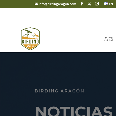
info@birdingaragon.com
EN
AVES
BIRDING ARAGÓN
NOTICIAS