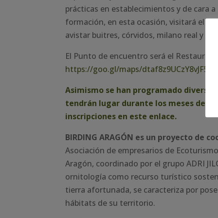
prácticas en establecimientos y de cara a 
formación, en esta ocasión, visitará el ob
avistar buitres, córvidos, milano real y o
El Punto de encuentro será el Restaurante
https://goo.gl/maps/dtaf8z9UCzY8vJF56
Asimismo se han programado diversas r
tendrán lugar durante los meses de fe
inscripciones en este enlace.
BIRDING ARAGÓN es un proyecto de co
Asociación de empresarios de Ecoturismo
Aragón, coordinado por el grupo ADRI JI
ornitología como recurso turístico sost
tierra afortunada, se caracteriza por pos
hábitats de su territorio.