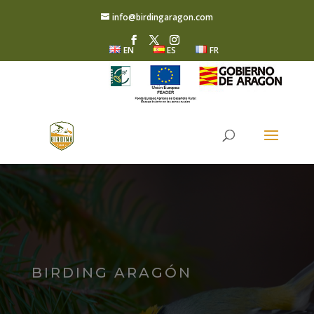
info@birdingaragon.com
EN
ES
FR
BIRDING ARAGÓN